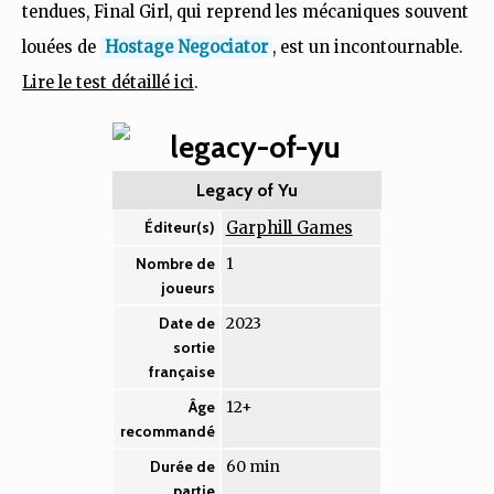
tendues, Final Girl, qui reprend les mécaniques souvent
louées de
Hostage Negociator
, est un incontournable.
Lire le test détaillé ici
.
Legacy of Yu
Garphill Games
Éditeur(s)
1
Nombre de
joueurs
2023
Date de
sortie
française
12+
Âge
recommandé
60 min
Durée de
partie