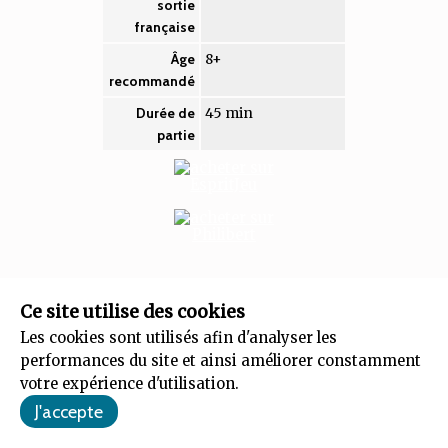
sortie
française
8+
Âge
recommandé
45 min
Durée de
partie
Challengers Beach Cup
, c'est exactement la même
Ce site utilise des cookies
Les cookies sont utilisés afin d'analyser les
mécanique de bataille accessible et l'esprit tournoi fun
performances du site et ainsi améliorer constamment
de
Challengers
, mais avec un peu plus de contrôle sur
votre expérience d'utilisation.
les cartes et de pousser un peu l'aspect tactique du jeu.
Cela fait une grosse différence, surtout pour les joueurs