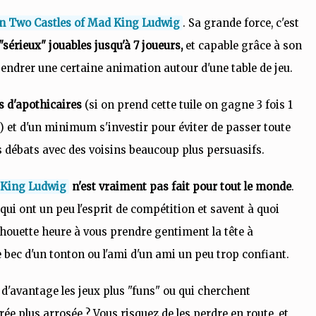
n Two Castles of Mad King Ludwig
. Sa grande force, c'est
"sérieux" jouables jusqu'à 7 joueurs,
et capable grâce à son
gendrer une certaine animation autour d'une table de jeu.
s d'apothicaires
(si on prend cette tuile on gagne 3 fois 1
..) et d'un minimum s'investir pour éviter de passer toute
es débats avec des voisins beaucoup plus persuasifs.
 King Ludwig
n'est vraiment pas fait pour tout le monde
.
qui ont un peu l'esprit de compétition et savent à quoi
 chouette heure à vous prendre gentiment la tête à
e bec d'un tonton ou l'ami d'un ami un peu trop confiant.
d'avantage les jeux plus "funs" ou qui cherchent
ée plus arrosée ? Vous risquez de les perdre en route, et