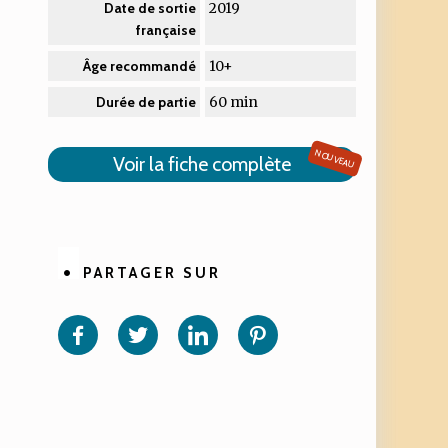
2019
Date de sortie
française
10+
Âge recommandé
60 min
Durée de partie
NOUVEAU
Voir la fiche complète
PARTAGER SUR
Partager
Partager
Partager
Partager
sur
sur
sur
sur
Facebook
Twitter
Linkedin
Pinterest