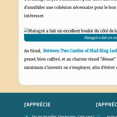
d'annihiler une cohésion nécessaire pour le bon
intéresser.
Matagot a fait un ex
Au fiinal,
Between Two Castles of Mad King Lu
pensé, bien calibré, et au charme visuel "désuet"
minimum s'investir ou s'employer, afin d'éviter d
J'APPRÉCIE
J'APPRÉ
Un jeu de tuiles à beaucoup, c'est rare !
... mais