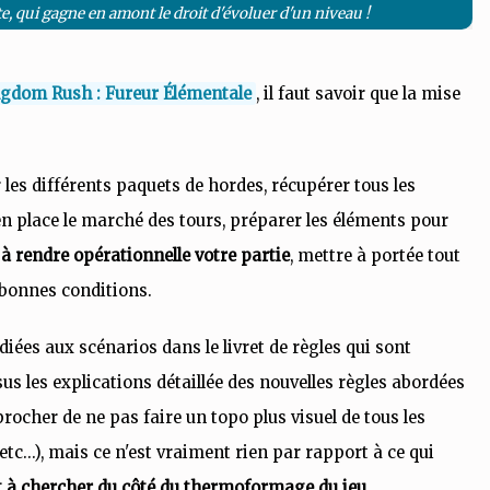
e, qui gagne en amont le droit d'évoluer d'un niveau !
gdom Rush : Fureur Élémentale
, il faut savoir que la mise
 les différents paquets de hordes, récupérer tous les
en place le marché des tours, préparer les éléments pour
à rendre opérationnelle votre partie
, mettre à portée tout
 bonnes conditions.
diées aux scénarios dans le livret de règles qui sont
 sus les explications détaillée des nouvelles règles abordées
procher de ne pas faire un topo plus visuel de tous les
etc...), mais ce n'est vraiment rien par rapport à ce qui
t à chercher du côté du thermoformage du jeu.