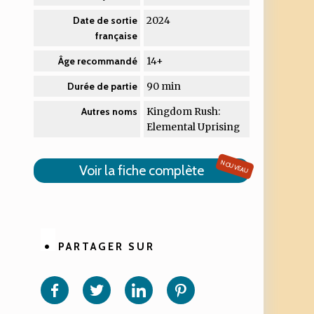
2024
Date de sortie
française
14+
Âge recommandé
90 min
Durée de partie
Kingdom Rush:
Autres noms
Elemental Uprising
NOUVEAU
Voir la fiche complète
PARTAGER SUR
Partager
Partager
Partager
Partager
sur
sur
sur
sur