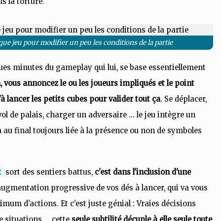
s la torture.
que jeu pour modifier un peu les conditions de la partie
ues minutes du gameplay qui lui, se base essentiellement
 vous annoncez le ou les joueurs impliqués et le point
'à lancer les petits cubes pour valider tout ça
. Se déplacer,
vol de palais, charger un adversaire ... le jeu intègre un
 au final toujours liée à la présence ou non de symboles
t
sort des sentiers battus,
c'est dans l'inclusion d'une
augmentation progressive de vos dés à lancer, qui va vous
mum d'actions. Et c'est juste génial : Vraies décisions
situations ... cette
seule subtilité décuple à elle seule toute