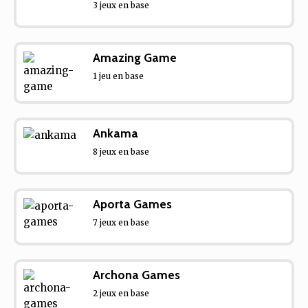
3 jeux en base
Amazing Game
1 jeu en base
Ankama
8 jeux en base
Aporta Games
7 jeux en base
Archona Games
2 jeux en base