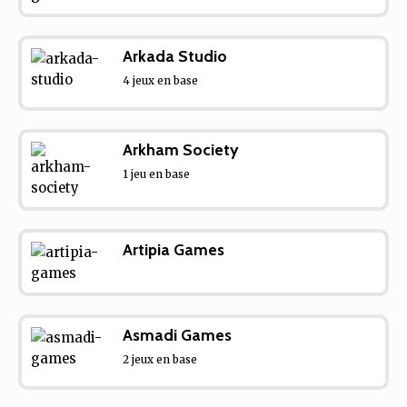
Arkada Studio
4 jeux en base
Arkham Society
1 jeu en base
Artipia Games
Asmadi Games
2 jeux en base