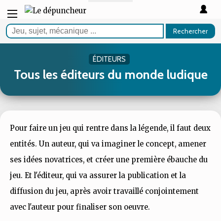
Rechercher
ÉDITEURS
Tous les éditeurs du monde ludique
Pour faire un jeu qui rentre dans la légende, il faut deux
entités. Un auteur, qui va imaginer le concept, amener
ses idées novatrices, et créer une première ébauche du
jeu. Et l'éditeur, qui va assurer la publication et la
diffusion du jeu, après avoir travaillé conjointement
avec l'auteur pour finaliser son oeuvre.