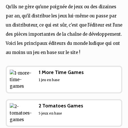
Qu'ils ne gère qu'une poignée de jeux ou des dizaines
par an, qu'il distribue les jeux lui-même ou passe par
un distributeur, ce qui est sûr, c'est que l'éditeur est l'une
des pièces importantes de la chaîne de développement.
Voici les principaux éditeurs du monde ludique qui ont
au moins un jeu en base sur le site !
1 More Time Games
1 jeu en base
2 Tomatoes Games
5 jeux en base