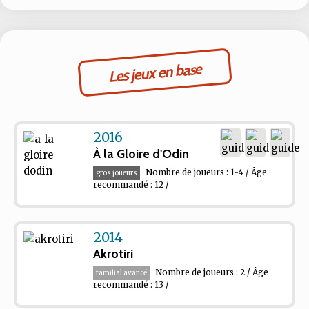
Les jeux en base
2016
À la Gloire d'Odin
Nombre de joueurs : 1-4 / Âge
gros joueurs
recommandé : 12 /
2014
Akrotiri
Nombre de joueurs : 2 / Âge
familial avancé
recommandé : 13 /