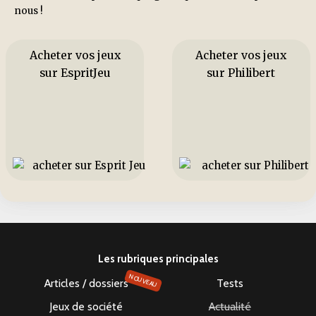
nous !
Acheter vos jeux
Acheter vos jeux
sur EspritJeu
sur Philibert
Les rubriques principales
NOUVEAU
Articles / dossiers
Tests
Jeux de société
Actualité