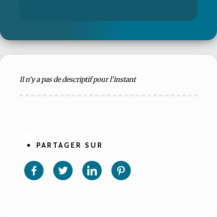
Il n'y a pas de descriptif pour l'instant
PARTAGER SUR
Partager
Partager
Partager
Partager
sur
sur
sur
sur
Facebook
Twitter
Linkedin
Pinterest