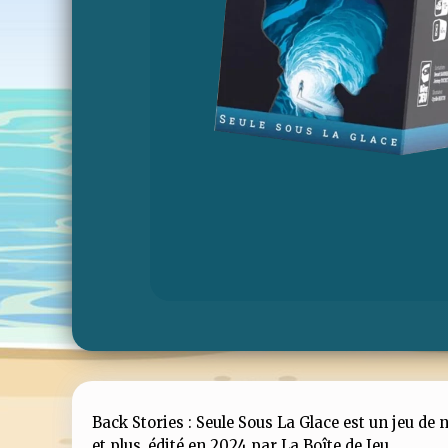
Back Stories : Seule Sous La Glace est un jeu de 
et plus, édité en 2024 par La Boîte de Jeu.