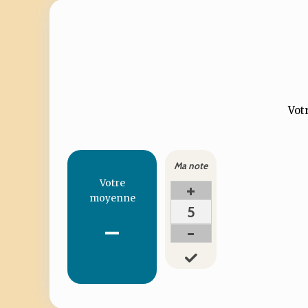
Votr
Ma note
Votre
+
moyenne
5
-
-