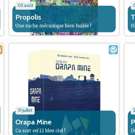
05 août
Propolis
T
Une ruche mécanique bien huilée !
H
31 juillet
2
Orapa Mine
P
Ca sort en 12 bleu ciel !
D