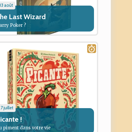
03 août
he Last Wizard
arry Poker ?
7 juillet
icante !
u piment dans votre vie