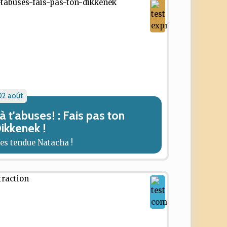
02 août
à t'abuses! : Fais pas ton
ikkenek !
'es tendue Natacha !