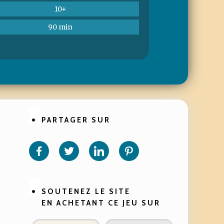
10+
90 min
PARTAGER SUR
Partager
Partager
Partager
Partager
sur
sur
sur
sur
Facebook
Twitter
Linkedin
Pinterest
SOUTENEZ LE SITE
EN ACHETANT CE JEU SUR