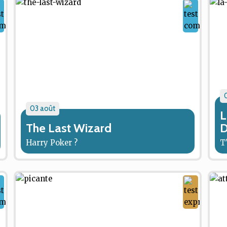
03 août
L
The Last Wizard
D
Harry Poker ?
T