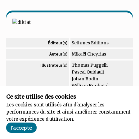
Sethmes Editions
Éditeur(s)
Mikaël Cheyrias
Auteur(s)
Thomas Puggelli
Illustrateur(s)
Pascal Quidault
Johan Bodin
William Bonhotal
Cédric Chaillol
Ce site utilise des cookies
Tarik Boussekine
Les cookies sont utilisés afin d'analyser les
placement d'ouvriers
Mécanique(s)
performances du site et ainsi améliorer constamment
bluff
votre expérience d'utilisation.
majorité
negociation