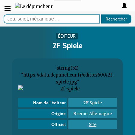
Rechercher
ÉDITEUR
2F Spiele
string(51)
"https://data.depuncheur.fr/editor/600/2f-
spiele.jpg"
2F Spiele
Nom de l'éditeur
Breme, Allemagne
Origine
Site
Officiel