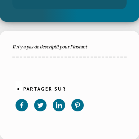
Il n'y a pas de descriptif pour l'instant
PARTAGER SUR
Partager
Partager
Partager
Partager
sur
sur
sur
sur
Facebook
Twitter
Linkedin
Pinterest