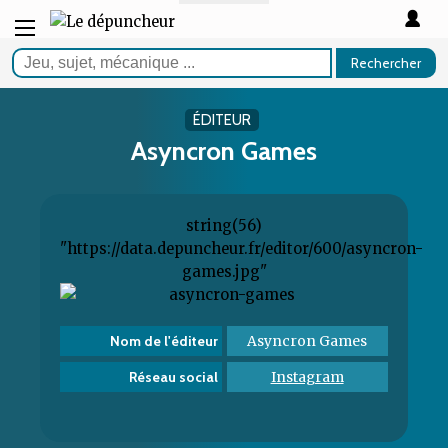
Rechercher
ÉDITEUR
Asyncron Games
string(56)
"https://data.depuncheur.fr/editor/600/asyncron-
games.jpg"
Asyncron Games
Nom de l'éditeur
Instagram
Réseau social