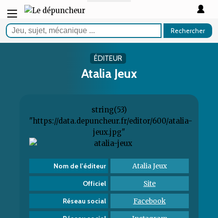
Rechercher
ÉDITEUR
Atalia Jeux
string(53)
"https://data.depuncheur.fr/editor/600/atalia-
jeux.jpg"
Atalia Jeux
Nom de l'éditeur
Site
Officiel
Facebook
Réseau social