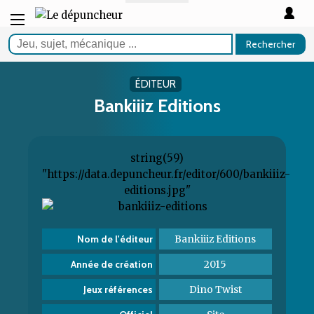
Rechercher
ÉDITEUR
Bankiiiz Editions
string(59)
"https://data.depuncheur.fr/editor/600/bankiiiz-
editions.jpg"
Bankiiiz Editions
Nom de l'éditeur
2015
Année de création
Dino Twist
Jeux références