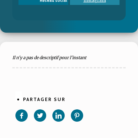
Instagram
Réseau social
Il n'y a pas de descriptif pour l'instant
PARTAGER SUR
Partager
Partager
Partager
Partager
sur
sur
sur
sur
Facebook
Twitter
Linkedin
Pinterest