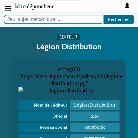
Rechercher
ÉDITEUR
Légion Distribution
string(61)
"https://data.depuncheur.fr/editor/600/legion-
distribution.jpg"
Légion Distribution
Nom de l'éditeur
Site
Officiel
Facebook
Réseau social