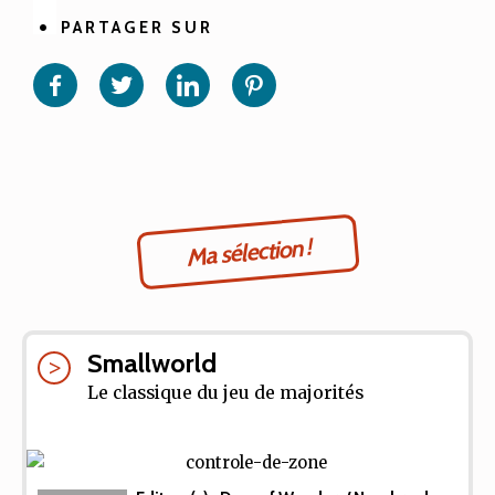
PARTAGER SUR
Partager
Partager
Partager
Partager
sur
sur
sur
sur
Facebook
Twitter
Linkedin
Pinterest
Ma sélection !
Smallworld
Le classique du jeu de majorités