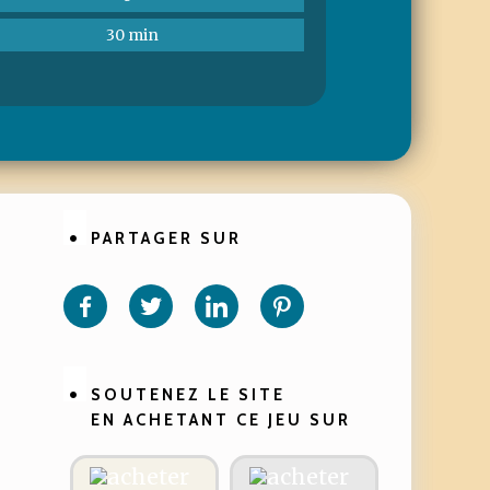
30 min
PARTAGER SUR
Partager
Partager
Partager
Partager
sur
sur
sur
sur
Facebook
Twitter
Linkedin
Pinterest
SOUTENEZ LE SITE
EN ACHETANT CE JEU SUR