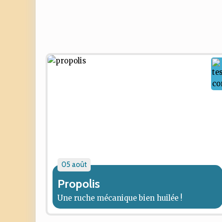
05 août
Propolis
Une ruche mécanique bien huilée !