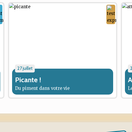
27 juillet
2
Picante !
A
Du piment dans votre vie
L