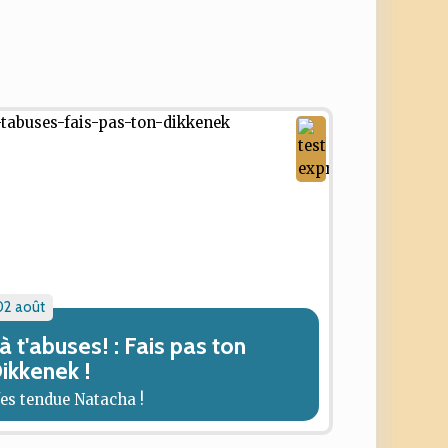
02 août
à t'abuses! : Fais pas ton
ikkenek !
'es tendue Natacha !