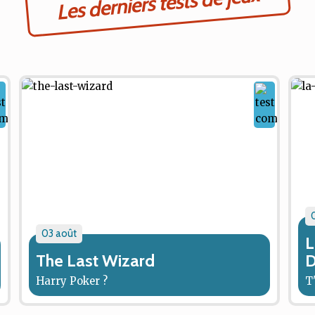
Les derniers tests de jeux
03 août
L
The Last Wizard
D
Harry Poker ?
T