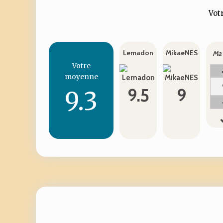
Votr
Lemadon
MikaeNES
Ma 
Votre
moyenne
9.5
9
9.3