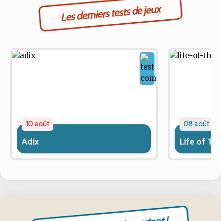
Les derniers tests de jeux
10 août
08 août
Adix
Life of T