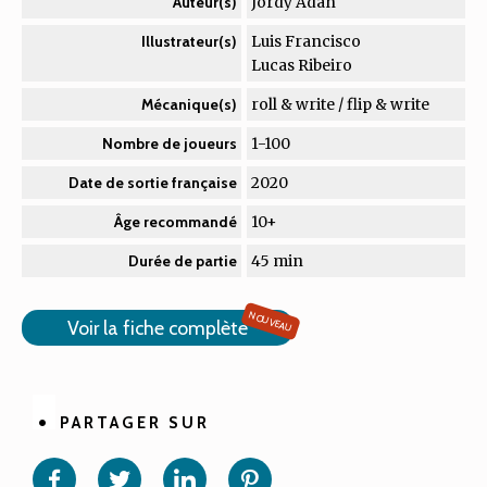
Jordy Adan
Auteur(s)
Luis Francisco
Illustrateur(s)
Lucas Ribeiro
roll & write / flip & write
Mécanique(s)
1-100
Nombre de joueurs
2020
Date de sortie française
10+
Âge recommandé
45 min
Durée de partie
NOUVEAU
Voir la fiche complète
PARTAGER SUR
Partager
Partager
Partager
Partager
sur
sur
sur
sur