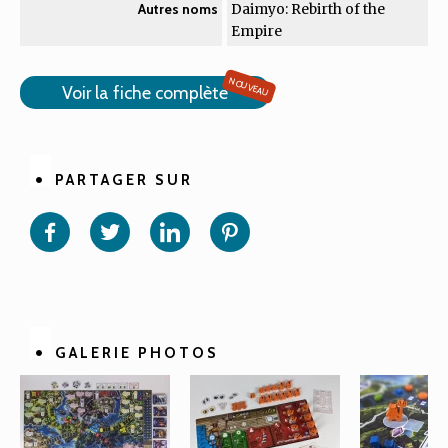
Daimyo: Rebirth of the
Autres noms
Empire
NOUVEAU
Voir la fiche complète
PARTAGER SUR
Partager
Partager
Partager
Partager
sur
sur
sur
sur
Facebook
Twitter
Linkedin
Pinterest
GALERIE PHOTOS