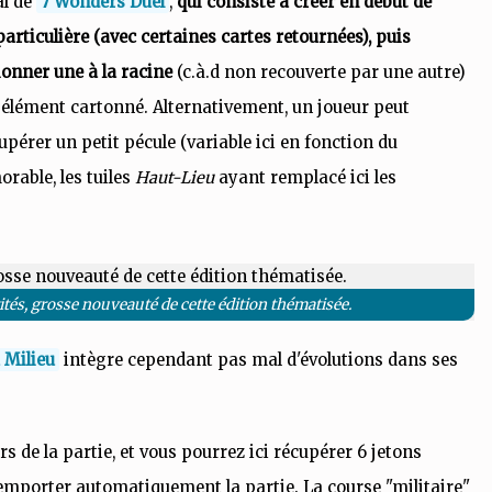
al de
7 Wonders Duel
,
qui consiste à créer en début de
rticulière (avec certaines cartes retournées), puis
ionner une à la racine
(c.à.d non recouverte par une autre)
ut élément cartonné. Alternativement, un joueur peut
pérer un petit pécule (variable ici en fonction du
rable, les tuiles
Haut-Lieu
ayant remplacé ici les
ités, grosse nouveauté de cette édition thématisée.
 Milieu
intègre cependant pas mal d'évolutions dans ses
s de la partie, et vous pourrez ici récupérer 6 jetons
remporter automatiquement la partie. La course "militaire"