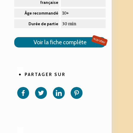
française
10+
Âge recommandé
30 min
Durée de partie
NOUVEAU
Voir la fiche complète
PARTAGER SUR
Partager
Partager
Partager
Partager
sur
sur
sur
sur
Facebook
Twitter
Linkedin
Pinterest