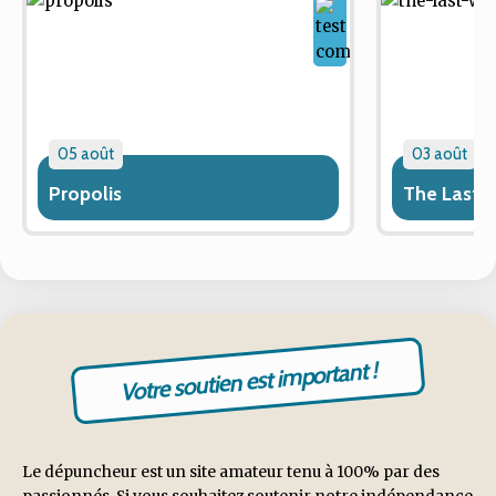
05 août
03 août
Propolis
The Last 
Votre soutien est important !
Le dépuncheur est un site amateur tenu à 100% par des
passionnés. Si vous souhaitez soutenir notre indépendance