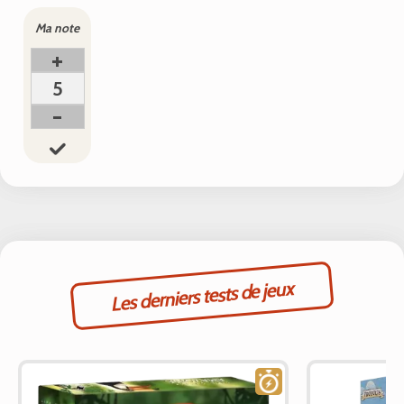
Ma note
+
5
-
Les derniers tests de jeux