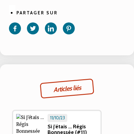
PARTAGER SUR
Partager
Partager
Partager
Partager
sur
sur
sur
sur
Facebook
Twitter
Linkedin
Pinterest
Articles liés
11/10/23
Si j'étais ... Régis
Bonnessée (#11)