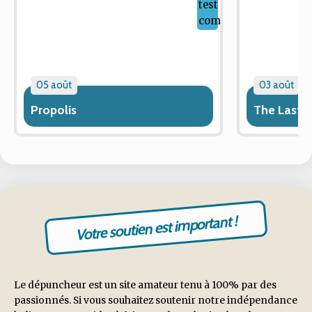
05 août
03 août
Propolis
The Last 
Votre soutien est important !
Le dépuncheur est un site amateur tenu à 100% par des
passionnés. Si vous souhaitez soutenir notre indépendance