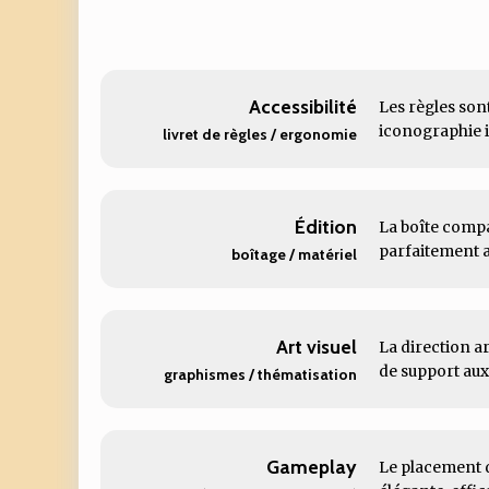
Accessibilité
Les règles sont
iconographie 
livret de règles / ergonomie
Édition
La boîte compac
parfaitement ad
boîtage / matériel
Art visuel
La direction ar
de support au
graphismes / thématisation
Gameplay
Le placement d