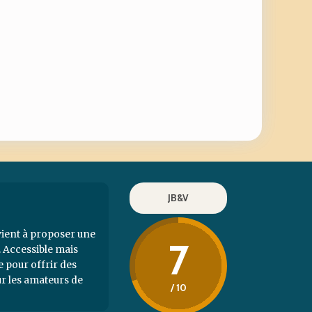
JB&V
rvient à proposer une
7
 Accessible mais
te pour offrir des
ur les amateurs de
/ 10