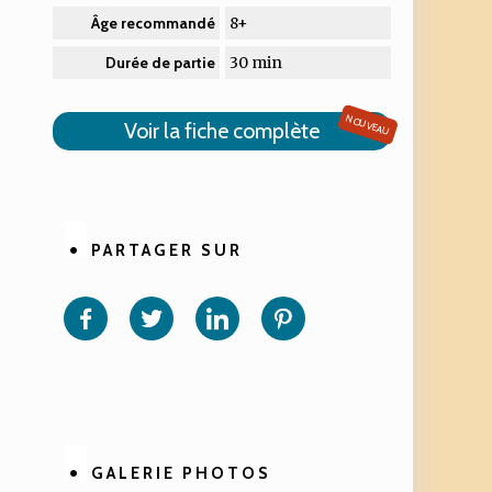
8+
Âge recommandé
30 min
Durée de partie
NOUVEAU
Voir la fiche complète
PARTAGER SUR
Partager
Partager
Partager
Partager
sur
sur
sur
sur
Facebook
Twitter
Linkedin
Pinterest
GALERIE PHOTOS