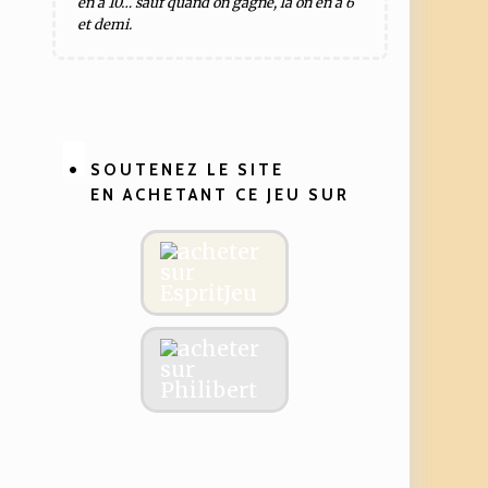
en a 10… sauf quand on gagne, là on en a 6
et demi.
SOUTENEZ LE SITE
EN ACHETANT CE JEU SUR