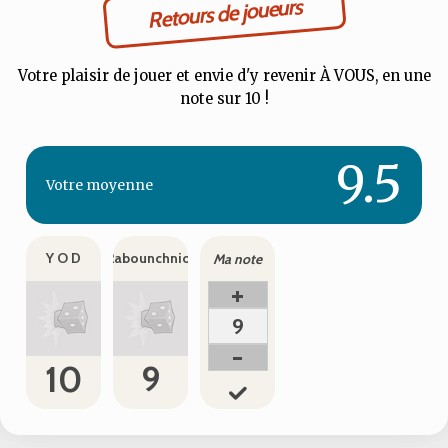
Retours de joueurs
Votre plaisir de jouer et envie d'y revenir À VOUS, en une
note sur 10 !
9.5
Votre
moyenne
Y O D
Rabounchniof
Ma note
+
9
-
10
9