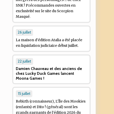
SNK ! Précommandes ouvertes en
exclusivité sur le site du Scorpion
Masqué.
26 juillet
La maison d'édition Atalia a été placée
en liquidation judiciaire début juillet.
22 juillet
Damien Chauveau et des anciens de
chez Lucky Duck Games lancent
Moona Games !
15 juillet
Rebirth
(connaisseur), L'
Île des Mookies
(enfants) et
Dito !
(général) sont les
grands gagnants de l'édition 2026 du