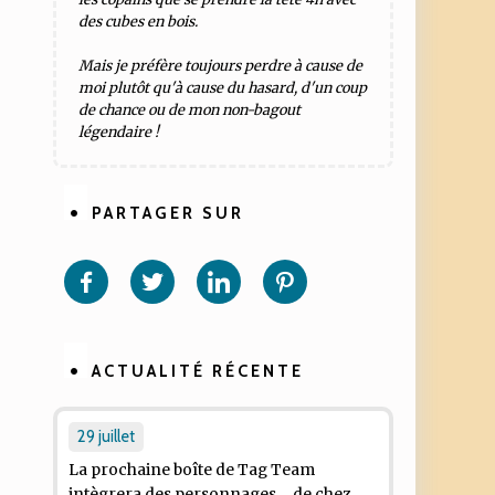
des cubes en bois.
Mais je préfère toujours perdre à cause de
moi plutôt qu'à cause du hasard, d'un coup
de chance ou de mon non-bagout
légendaire !
PARTAGER SUR
Partager
Partager
Partager
Partager
sur
sur
sur
sur
Facebook
Twitter
Linkedin
Pinterest
ACTUALITÉ RÉCENTE
29 juillet
La prochaine boîte de
Tag Team
intègrera des personnages ... de chez