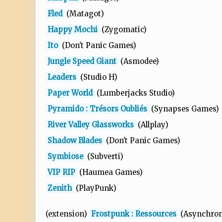
Fled
(Matagot)
Happy Mochi
(Zygomatic)
Ito
(Don't Panic Games)
Jungle Speed Giant
(Asmodee)
Leaders
(Studio H)
Paper World
(Lumberjacks Studio)
Pyramido : Trésors Oubliés
(Synapses Games)
River Valley Glassworks
(Allplay)
Shadow Blades
(Don't Panic Games)
Symbiose
(Subverti)
VIP RIP
(Haumea Games)
Zenith
(PlayPunk)
(extension)
Frostpunk : Ressources
(Asynchro