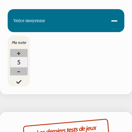
-
Votre
moyenne
Ma note
+
5
-
Les derniers tests de jeux