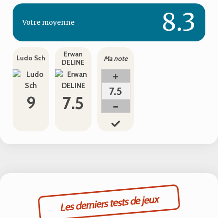
8.3
Votre
moyenne
Erwan
Ludo Sch
Ma note
DELINE
+
7.5
9
7.5
-
Les derniers tests de jeux