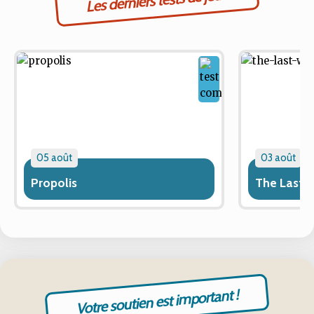
05 août
03 août
Propolis
The Last 
Votre soutien est important !