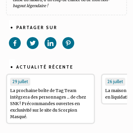
bagout légendaire !
PARTAGER SUR
Partager
Partager
Partager
Partager
sur
sur
sur
sur
Facebook
Twitter
Linkedin
Pinterest
ACTUALITÉ RÉCENTE
29 juillet
26 juillet
La prochaine boîte de
Tag Team
La maison d'éd
intègrera des personnages ... de chez
en liquidation 
SNK ! Précommandes ouvertes en
exclusivité sur le site du Scorpion
Masqué.