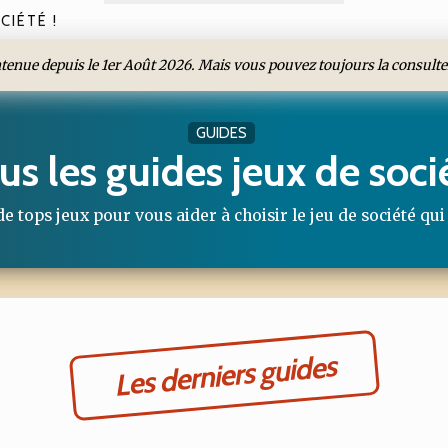
CIÉTÉ !
intenue depuis le 1er Août 2026. Mais vous pouvez toujours la consulte
GUIDES
us les guides jeux de soci
 tops jeux pour vous aider à choisir le jeu de société qui
Les derniers guides