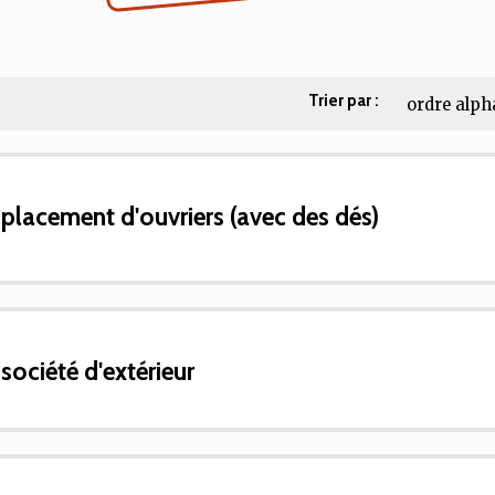
Trier par :
ordre alph
 placement d'ouvriers (avec des dés)
 société d'extérieur