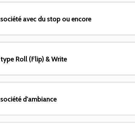
e société avec du stop ou encore
 type Roll (Flip) & Write
e société d'ambiance