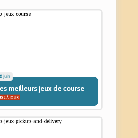
8 juin
es meilleurs jeux de course
ISE À JOUR