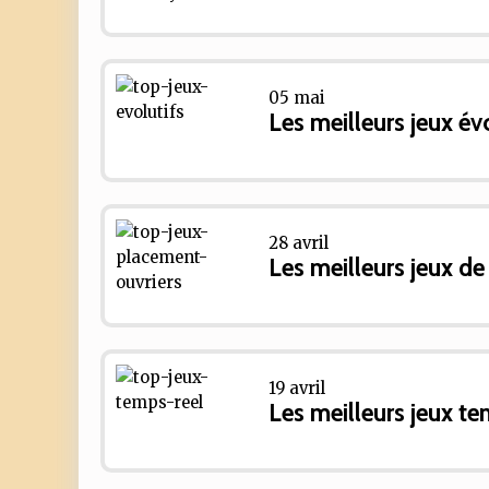
05 mai
Les meilleurs jeux év
28 avril
Les meilleurs jeux d
19 avril
Les meilleurs jeux te