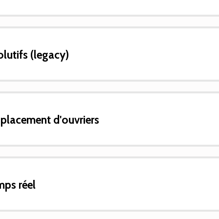
olutifs (legacy)
e placement d'ouvriers
mps réel