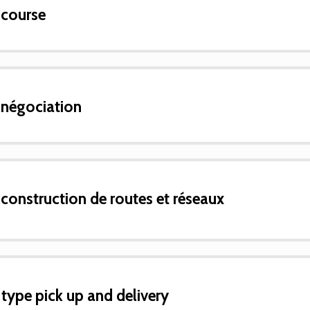
 course
e négociation
 construction de routes et réseaux
 type pick up and delivery