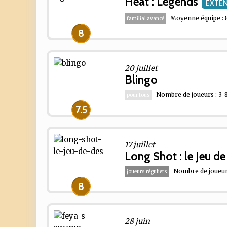
Heat : Legends
EXTE
Moyenne équipe : 
familial avancé
8
20 juillet
Blingo
Nombre de joueurs : 3-8
pour tous
7.5
17 juillet
Long Shot : le Jeu d
Nombre de joueurs
joueurs réguliers
8
28 juin