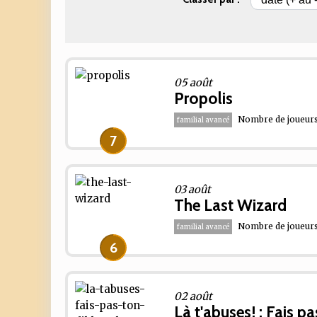
05 août
Propolis
Nombre de joueurs 
familial avancé
7
03 août
The Last Wizard
Nombre de joueurs 
familial avancé
6
02 août
Là t'abuses! : Fais p