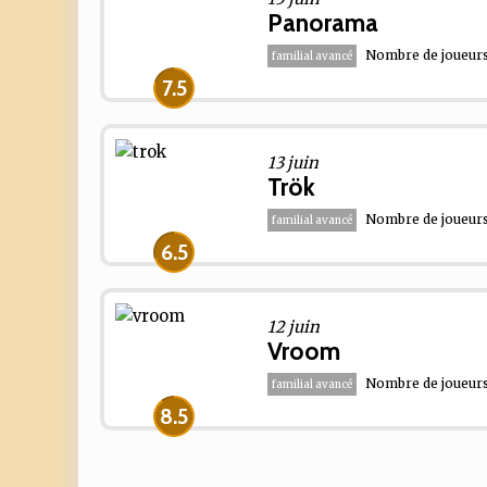
Panorama
Nombre de joueurs 
familial avancé
7.5
13 juin
Trök
Nombre de joueurs 
familial avancé
6.5
12 juin
Vroom
Nombre de joueurs 
familial avancé
8.5