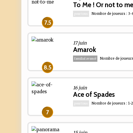
To Me ! Or not to me
Nombre de joueurs : 3-
pour tous
7.5
17 juin
Amarok
Nombre de joueurs 
familial avancé
8.5
16 juin
Ace of Spades
Nombre de joueurs : 1-
pour tous
7
15 juin