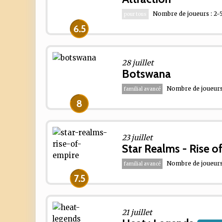
Nombre de joueurs : 2-
pour tous
6.5
28 juillet
Botswana
Nombre de joueurs 
familial avancé
8
23 juillet
Star Realms - Rise o
Nombre de joueurs 
familial avancé
7.5
21 juillet