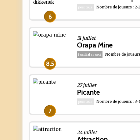
Nombre de joueurs : 2-
pour tous
6
31 juillet
Orapa Mine
Nombre de joueurs 
familial avancé
8.5
27 juillet
Picante
Nombre de joueurs : 3-
pour tous
7
24 juillet
Attraction