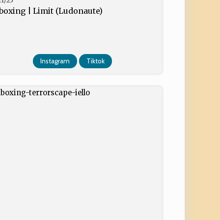
11/25
boxing | Limit (Ludonaute)
Instagram
Tiktok