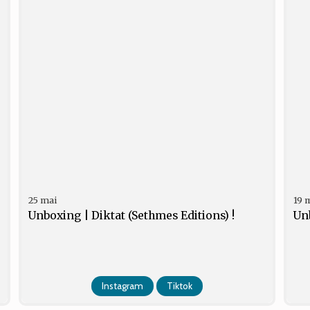
25 mai
19 
Unboxing | Diktat (Sethmes Editions) !
Un
Instagram
Tiktok