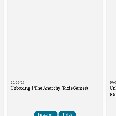
29/09/25
19/
Unboxing | The Anarchy (PixieGames)
Unb
(G
Instagram
Tiktok