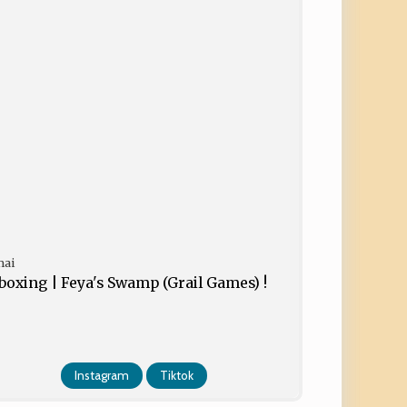
mai
boxing | Feya's Swamp (Grail Games) !
Instagram
Tiktok