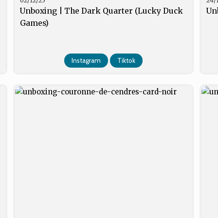
02/12/25
24/
Unboxing | The Dark Quarter (Lucky Duck
Un
Games)
Instagram
Tiktok