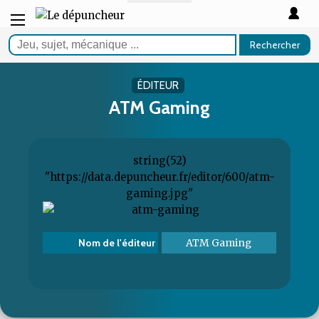
Rechercher
ÉDITEUR
ATM Gaming
string(52)
"https://data.depuncheur.fr/editor/600/atm-
gaming.jpg"
ATM Gaming
Nom de l'éditeur