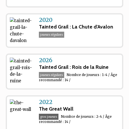
2020
Tainted Grail : La Chute d'Avalon
joueurs réguliers
2026
Tainted Grail : Rois de la Ruine
Nombre de joueurs : 1-4 / Âge
joueurs réguliers
recommandé : 14 /
2022
The Great Wall
Nombre de joueurs : 2-4 / Âge
gros joueurs
recommandé : 14 /