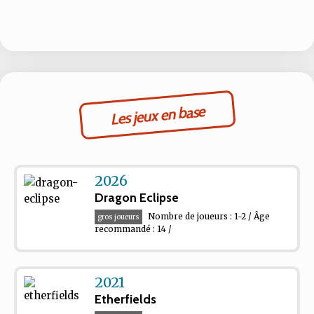
Facebook
Twitter
Linkedin
Pinterest
Les jeux en base
2026
Dragon Eclipse
Nombre de joueurs : 1-2 / Âge
gros joueurs
recommandé : 14 /
2021
Etherfields