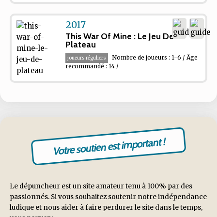
2017
This War Of Mine : Le Jeu De
Plateau
Nombre de joueurs : 1-6 / Âge
joueurs réguliers
recommandé : 14 /
Votre soutien est important !
Le dépuncheur est un site amateur tenu à 100% par des
passionnés. Si vous souhaitez soutenir notre indépendance
ludique et nous aider à faire perdurer le site dans le temps,