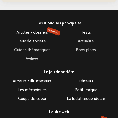
Les rubriques principales
NOUVEAU
Articles / dossiers
Tests
Jeux de société
Actualité
Guides thématiques
Bons plans
Vidéos
Le jeu de société
Auteurs / Illustrateurs
Éditeurs
Les mécaniques
Petit lexique
Coups de coeur
La ludothèque idéale
Le site web