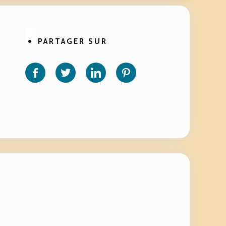
PARTAGER SUR
Partager
Partager
Partager
Partager
sur
sur
sur
sur
Facebook
Twitter
Linkedin
Pinterest