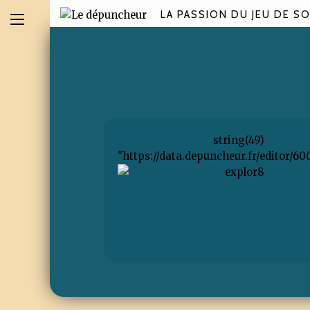
LA PASSION DU JEU DE SO
string(49)
"https://data.depuncheur.fr/editor/60