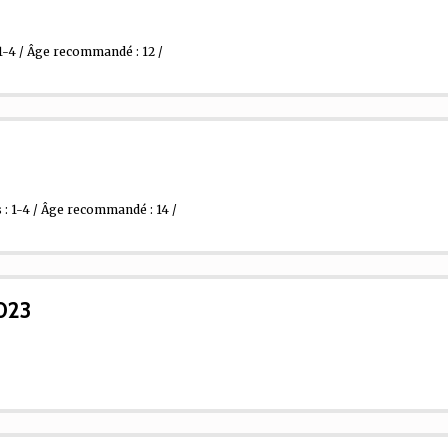
1-4 / Âge recommandé : 12 /
: 1-4 / Âge recommandé : 14 /
023