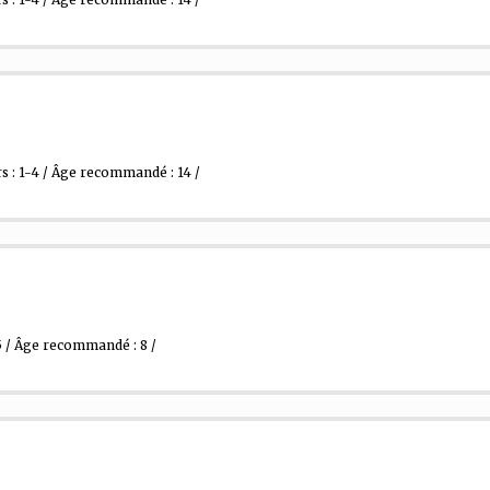
 : 1-4 / Âge recommandé : 14 /
 / Âge recommandé : 8 /