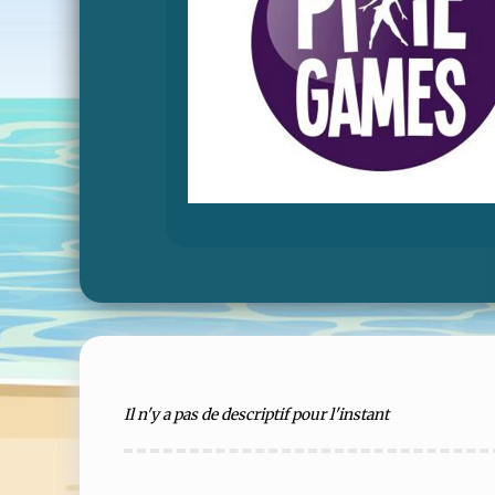
Il n'y a pas de descriptif pour l'instant