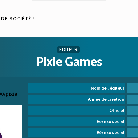
 DE SOCIÉTÉ !
ÉDITEUR
Pixie Games
Nom de l'éditeur
00/pixie-
Année de création
Officiel
Réseau social
Réseau social