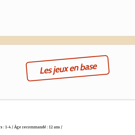
Les jeux en base
 : 1-4 / Âge recommandé : 12 ans /