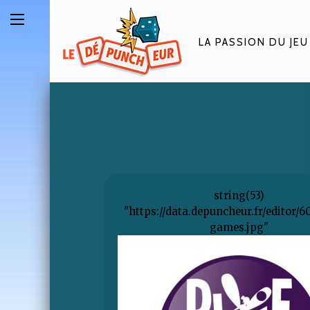
LA PASSION DU JEU
string(53)
"https://data.depuncheur.fr/editor/6
games.jpg"