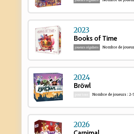
joueurs réguliers
2023
Books of Time
Nombre de joueurs
joueurs réguliers
2024
Bröwl
Nombre de joueurs : 2-5
pour tous
2026
Carnimal