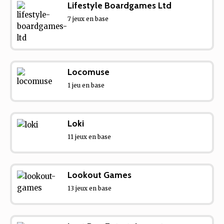
Lifestyle Boardgames Ltd
7 jeux en base
Locomuse
1 jeu en base
Loki
11 jeux en base
Lookout Games
13 jeux en base