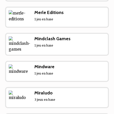
Merle Editions
1 jeu en base
Mindclash Games
1 jeu en base
Mindware
1 jeu en base
Miraludo
3 jeux en base