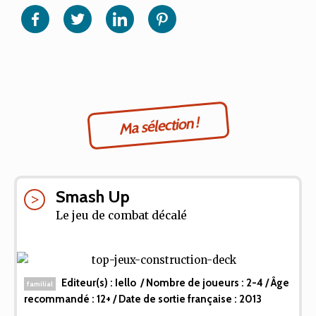
sur
sur
sur
sur
Facebook
Twitter
Linkedin
Pinterest
Ma sélection !
Smash Up
Le jeu de combat décalé
Editeur(s) :
Iello
/ Nombre de joueurs :
2-4
/ Âge
familial
recommandé :
12+
/ Date de sortie française :
2013