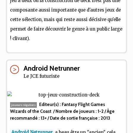
jeu à deux où la construction de deck n'est pas une
composante aussi importante que d'autres jeux de
cette sélection, mais qui reste aussi décisive qu'elle
permet de faire découvrir le genre à un public large
! clivant).
Android Netrunner
Le JCE futuriste
Editeur(s) :
Fantasy Flight Games
joueurs réguliers
Wizards of the Coast
/ Nombre de joueurs :
1-2
/ Âge
recommandé :
13+
/ Date de sortie française :
2013
Android Netrunner
a beau être un "ancien", cela