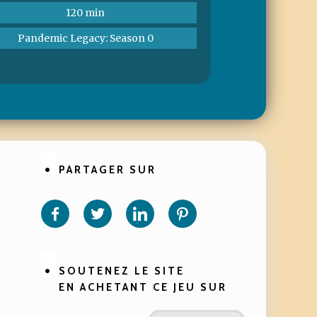
120 min
Pandemic Legacy: Season 0
PARTAGER SUR
Partager
Partager
Partager
Partager
sur
sur
sur
sur
Facebook
Twitter
Linkedin
Pinterest
SOUTENEZ LE SITE
EN ACHETANT CE JEU SUR