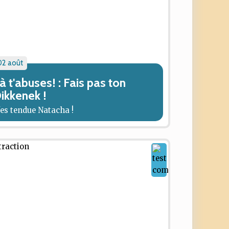
02 août
à t'abuses! : Fais pas ton
ikkenek !
'es tendue Natacha !