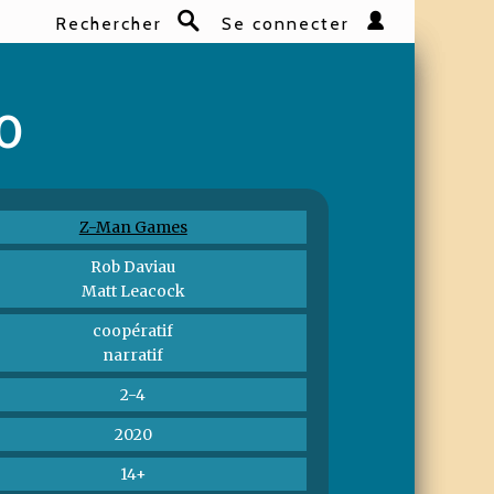
Rechercher
Se connecter
Rechercher
 0
Z-Man Games
Rob Daviau
Matt Leacock
coopératif
narratif
2-4
2020
14+