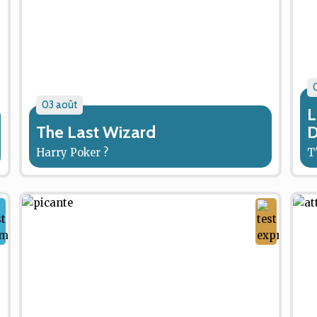
03 août
L
The Last Wizard
D
Harry Poker ?
T