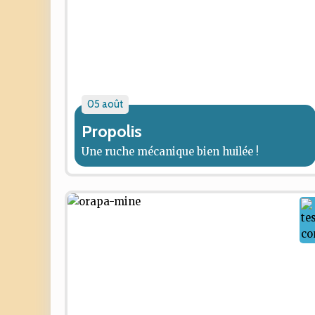
05 août
Propolis
Une ruche mécanique bien huilée !