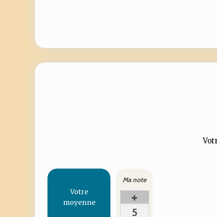
Votr
Ma note
Votre
+
moyenne
5