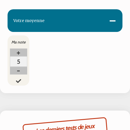
-
Votre
moyenne
Ma note
+
5
-
Les derniers tests de jeux