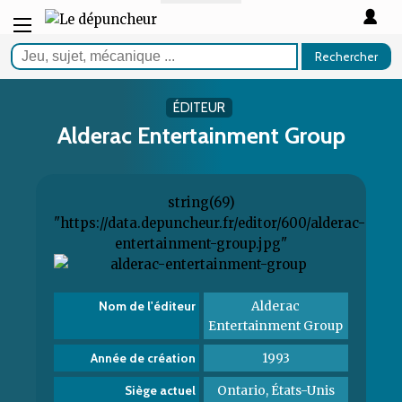
Rechercher
ÉDITEUR
Alderac Entertainment Group
string(69)
"https://data.depuncheur.fr/editor/600/alderac-
entertainment-group.jpg"
Alderac
Nom de l'éditeur
Entertainment Group
1993
Année de création
Ontario, États-Unis
Siège actuel