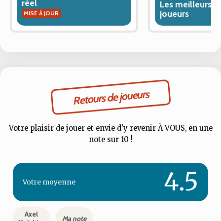
réel
Les meilleurs j
joueurs
MISE À JOUR
Retours de joueurs
Votre plaisir de jouer et envie d'y revenir À VOUS, en une
note sur 10 !
4.5
Votre
moyenne
Axel
Ma note