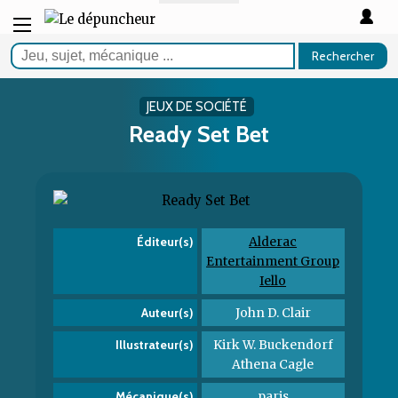
Rechercher
JEUX DE SOCIÉTÉ
Ready Set Bet
Alderac
Éditeur(s)
Entertainment Group
Iello
John D. Clair
Auteur(s)
Kirk W. Buckendorf
Illustrateur(s)
Athena Cagle
paris
Mécanique(s)