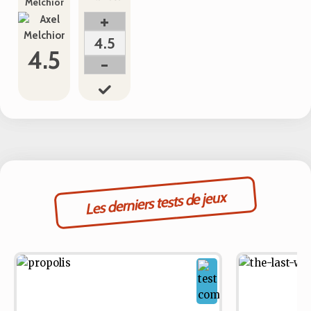
Melchior
+
4.5
4.5
-
Les derniers tests de jeux