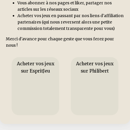
Vous abonner à nos pages et liker, partager nos
articles sur les réseaux sociaux
Acheter vos jeux en passant par nos liens d'affiliation
partenaires (qui nous reversent alors une petite
commission totalement transparente pour vous)
Merci d'avance pour chaque geste que vous ferez pour
nous !
Acheter vos jeux
Acheter vos jeux
sur EspritJeu
sur Philibert