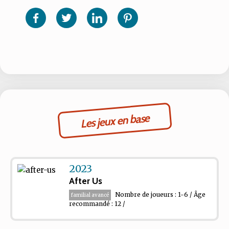
sur
sur
sur
sur
Facebook
Twitter
Linkedin
Pinterest
Les jeux en base
2023
After Us
Nombre de joueurs : 1-6 / Âge
familial avancé
recommandé : 12 /