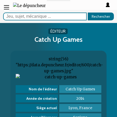
Rechercher
ÉDITEUR
Catch Up Games
string(56)
"https://data.depuncheur.fr/editor/600/catch-
up-games.jpg"
Catch Up Games
Nom de l'éditeur
2014
Année de création
Lyon, France
Siège actuel