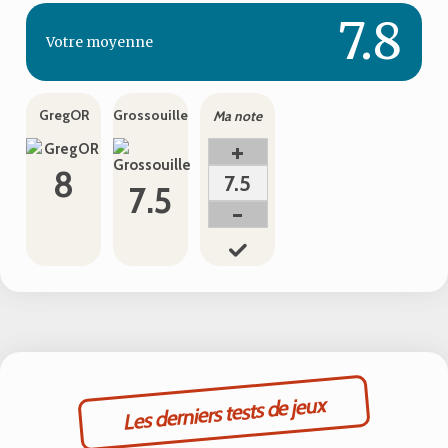
7.8
Votre
moyenne
GregOR
Grossouille
Ma note
+
8
7.5
7.5
-
Les derniers tests de jeux