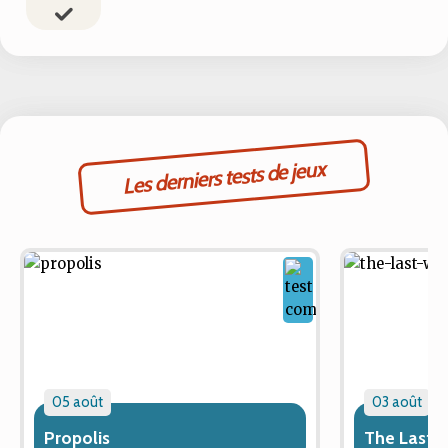
Les derniers tests de jeux
05 août
03 août
Propolis
The Last 