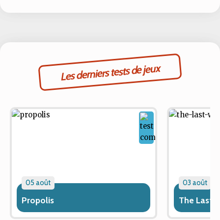
Les derniers tests de jeux
05 août
03 août
Propolis
The Last 