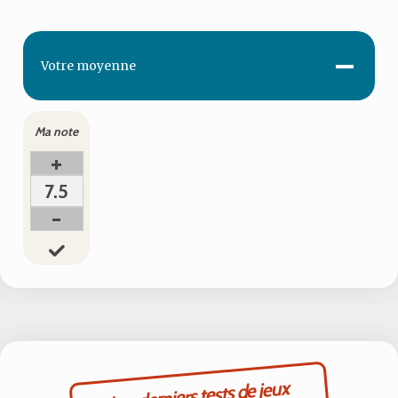
-
Votre
moyenne
Ma note
+
7.5
-
Les derniers tests de jeux