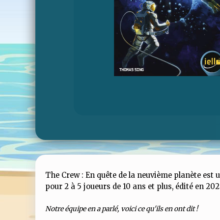
The Crew : En quête de la neuvième planète est u
pour 2 à 5 joueurs de 10 ans et plus, édité en 202
Notre équipe en a parlé, voici ce qu'ils en ont dit !