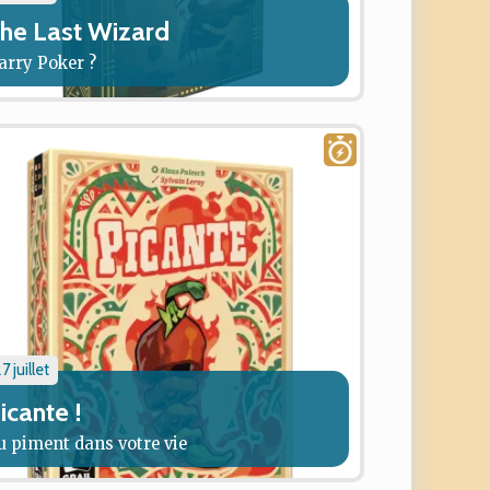
he Last Wizard
arry Poker ?
7 juillet
icante !
u piment dans votre vie