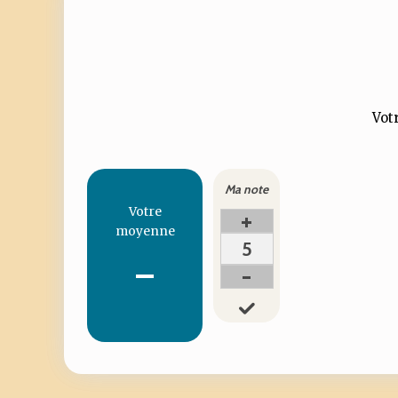
Votr
Ma note
Votre
+
moyenne
5
-
-