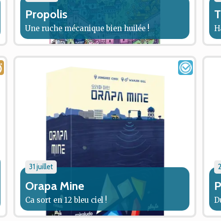
Propolis
T
Une ruche mécanique bien huilée !
H
31 juillet
2
Orapa Mine
P
Ca sort en 12 bleu ciel !
D