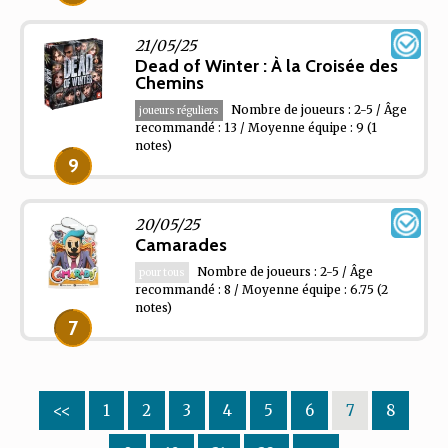
21/05/25
Dead of Winter : À la Croisée des
Chemins
Nombre de joueurs : 2-5 / Âge
joueurs réguliers
recommandé : 13 / Moyenne équipe : 9
(1
notes)
9
20/05/25
Camarades
Nombre de joueurs : 2-5 / Âge
pour tous
recommandé : 8 / Moyenne équipe : 6.75
(2
notes)
7
<<
1
2
3
4
5
6
7
8