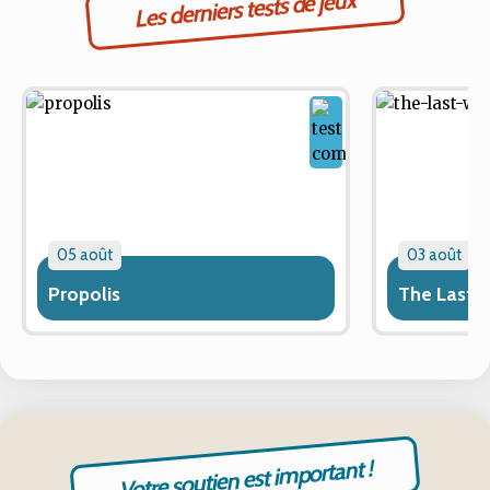
Les derniers tests de jeux
05 août
03 août
Propolis
The Last 
Votre soutien est important !