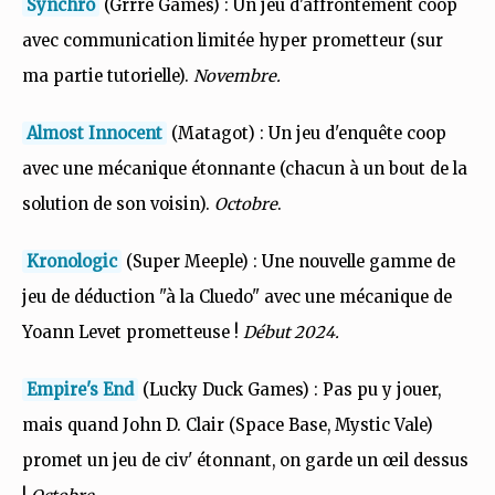
Synchro
(Grrre Games) : Un jeu d'affrontement coop
avec communication limitée hyper prometteur (sur
ma partie tutorielle).
Novembre.
Almost Innocent
(Matagot) : Un jeu d'enquête coop
avec une mécanique étonnante (chacun à un bout de la
solution de son voisin).
Octobre
.
Kronologic
(Super Meeple) : Une nouvelle gamme de
jeu de déduction "à la Cluedo" avec une mécanique de
Yoann Levet prometteuse !
Début 2024.
Empire's End
(Lucky Duck Games) : Pas pu y jouer,
mais quand John D. Clair (Space Base, Mystic Vale)
promet un jeu de civ' étonnant, on garde un œil dessus