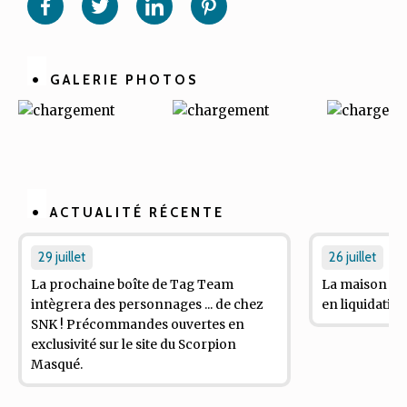
sur
sur
sur
sur
Facebook
Twitter
Linkedin
Pinterest
GALERIE PHOTOS
ACTUALITÉ RÉCENTE
29 juillet
26 juillet
La prochaine boîte de
Tag Team
La maison d'éd
intègrera des personnages ... de chez
en liquidation 
SNK ! Précommandes ouvertes en
exclusivité sur le site du Scorpion
Masqué.